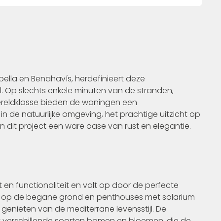
ella en Benahavís, herdefinieert deze
 Op slechts enkele minuten van de stranden,
eldklasse bieden de woningen een
de natuurlijke omgeving, het prachtige uitzicht op
dit project een ware oase van rust en elegantie.
en functionaliteit en valt op door de perfecte
nen op de begane grond en penthouses met solarium
enieten van de mediterrane levensstijl. De
t verschillende soorten bomen en bloemen, die de