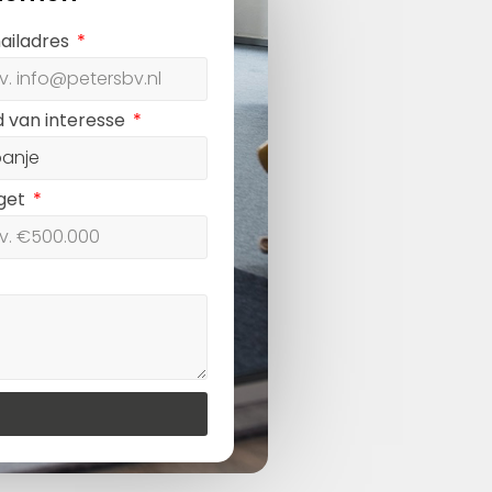
ailadres
d van interesse
get