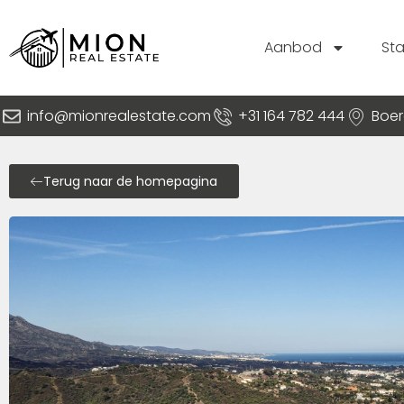
Aanbod
St
info@mionrealestate.com
+31 164 782 444
Boer
Terug naar de homepagina