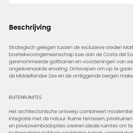
Beschrijving
Strategisch gelegen tussen de exclusieve steden Marb
boetiekwoongemeenschap luxe aan de Costa del Sol.
gerenommeerde golfbanen en voorzieningen van wer
ongeëvenaarde ervaring. Ontworpen om op te gaan in 
de Middellandse Zee en de omliggende bergen maken 
BUITENRUIMTES
Het architectonische ontwerp combineert moderniteit 
integratie met de natuur. Ruime terrassen, privétui
en privézwembadopties creëren ideale ruimtes om te g
buitenruimtes hebben weelderige tuinen, versierd me