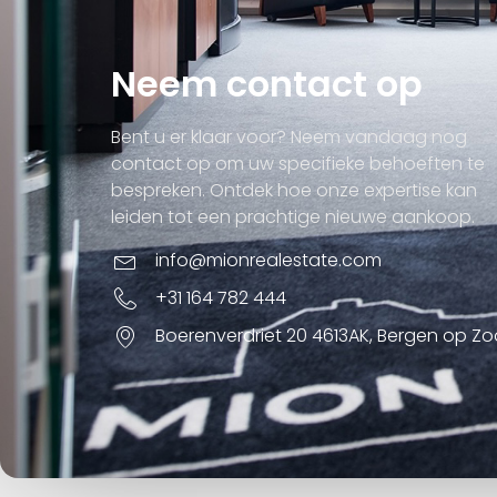
Neem contact op
Bent u er klaar voor? Neem vandaag nog
contact op om uw specifieke behoeften te
bespreken. Ontdek hoe onze expertise kan
leiden tot een prachtige nieuwe aankoop.
info@mionrealestate.com
+31 164 782 444
Boerenverdriet 20 4613AK, Bergen op Z