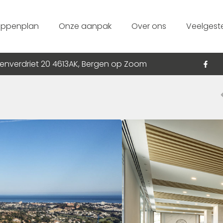
appenplan
Onze aanpak
Over ons
Veelgest
enverdriet 20 4613AK, Bergen op Zoom