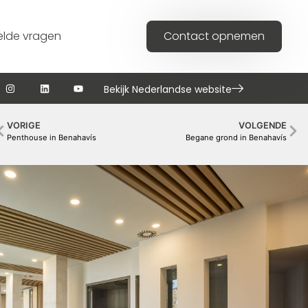
elde vragen
Contact opnemen
Bekijk Nederlandse website
VORIGE
VOLGENDE
Penthouse in Benahavís
Begane grond in Benahavís