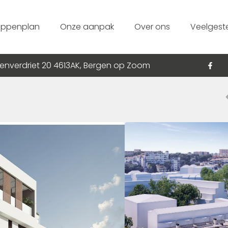
appenplan
Onze aanpak
Over ons
Veelgest
enverdriet 20 4613AK, Bergen op Zoom