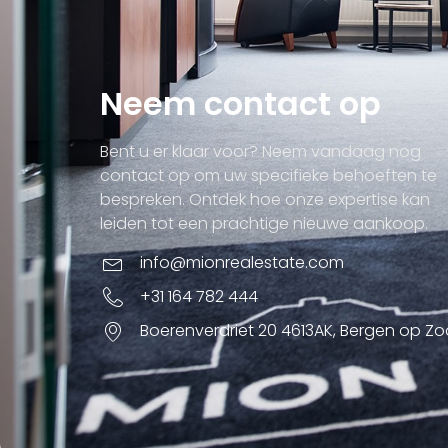
Neem contact op
Bent u er klaar voor? Neem vandaag nog
contact op om uw specifieke behoeften te
bespreken. Ontdek hoe onze expertise kan
leiden tot een prachtige nieuwe aankoop.
info@mionrealestate.com
+31 164 782 444
Boerenverdriet 20 4613AK, Bergen op Z