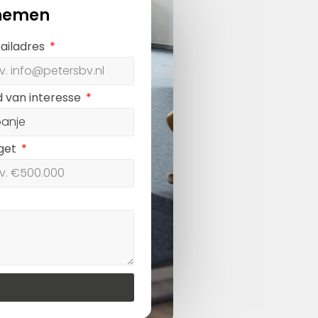
nemen
ailadres
d van interesse
get