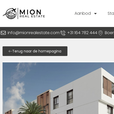
Aanbod
St
info@mionrealestate.com
+31 164 782 444
Boer
Terug naar de homepagina