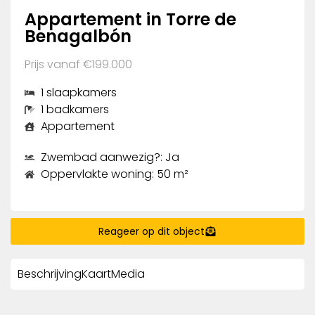
Appartement in Torre de
Benagalbón
Prijs vanaf €199.000
1 slaapkamers
1 badkamers
Appartement
Zwembad aanwezig?: Ja
Oppervlakte woning: 50 m²
Reageer op dit object
Beschrijving
Kaart
Media