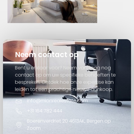
Neem contact op
Bent u er klaar voor? Neem vandaag nog
contact op om uw specifieke behoeften te
bespreken. Ontdek hoe onze expertise kan
leiden tot een prachtige nieuwe aankoop.
info@mionrealestate.com
+31 164 782 444
Boerenverdriet 20 4613AK, Bergen op
Zoom