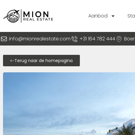
Aanbod
St
info@mionrealestate.com
+31 164 782 444
Boer
Terug naar de homepagina