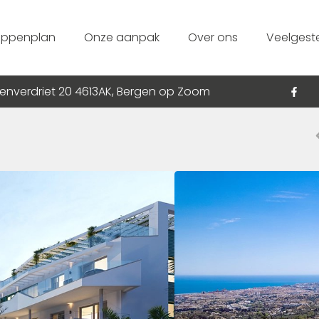
appenplan
Onze aanpak
Over ons
Veelgest
enverdriet 20 4613AK, Bergen op Zoom