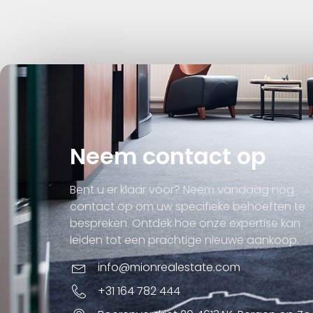
Neem contact op
Bent u er klaar voor? Neem vandaag nog
contact op om uw specifieke behoeften te
bespreken. Ontdek hoe onze expertise kan
leiden tot een prachtige nieuwe aankoop.
info@mionrealestate.com
+31 164 782 444