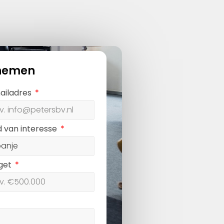
nemen
ailadres
d van interesse
get