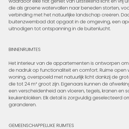
waardoor elke flat geniet van uitstekend licht en vrij 
die als groene watervallen naar beneden storten, vo
verbinding met het natuurlijke landschap creëren. D
buitenzwembad dat opgaat in de omgeving, een apa
uitnodigen tot ontspanning in de buitenlucht.
BINNENRUIMTES
Het interieur van de appartementen is ontworpen om
de nadruk op functionaliteit en comfort. Ruime open
woning, overspoeld met natuurlijk licht dankzij de gro
die tot 24 m² groot zijn. Eigenaars kunnen de afwerking
een verscheidenheid aan vloeren, tegels, kranen en sa
keukenblokken. Elk detail is zorgvuldig geselecteerd o
garanderen.
GEMEENSCHAPPELIJKE RUIMTES