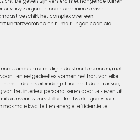
uitzicht. De gevels zijn versierd met hangende tuinen
or privacy zorgen en een harmonieuze visuele
aarnaast beschikt het complex over een
rt kinderzwembad en ruime tuingebieden die
 een warme en uitnodigende sfeer te creëren, met
 woon- en eetgedeeltes vormen het hart van elke
te ramen die in verbinding staan met de terrassen,
 van het interieur personaliseren door te kiezen uit
nitair, evenals verschillende afwerkingen voor de
m maximale kwaliteit en energie-efficiëntie te