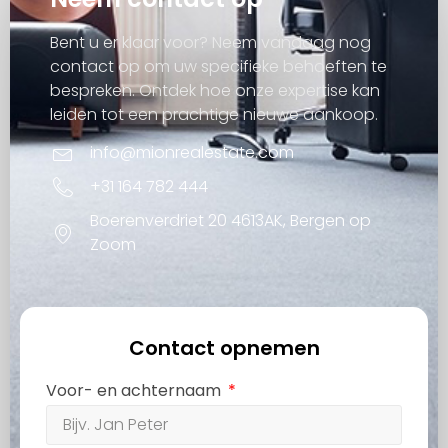
Bent u er klaar voor? Neem vandaag nog
contact op om uw specifieke behoeften te
bespreken. Ontdek hoe onze expertise kan
leiden tot een prachtige nieuwe aankoop.
info@mionrealestate.com
+31 164 782 444
Boerenverdriet 20 4613AK, Bergen op
Zoom
Contact opnemen
Voor- en achternaam