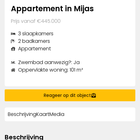
Appartement in Mijas
Prijs vanaf €445.000
3 slaapkamers
2 badkamers
Appartement
Zwembad aanwezig?: Ja
Oppervlakte woning: 101 m²
Reageer op dit object
Beschrijving
Kaart
Media
Beschrijving