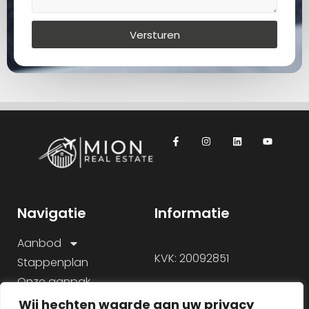
Versturen
Navigatie
Informatie
Aanbod
KVK: 20092851
Stappenplan
Onze aanpak
Over ons
Wij hechten waarde aan uw privacy