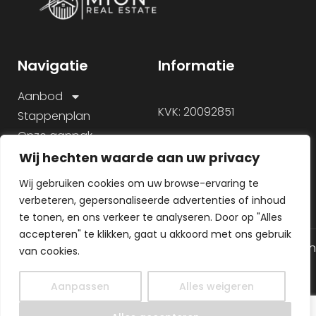
Navigatie
Informatie
Aanbod
KVK: 20092851
Stappenplan
Onze aanpak
Over ons
Wij hechten waarde aan uw privacy
Veelgestelde vragen
Wij gebruiken cookies om uw browse-ervaring te
verbeteren, gepersonaliseerde advertenties of inhoud
te tonen, en ons verkeer te analyseren. Door op "Alles
accepteren" te klikken, gaat u akkoord met ons gebruik
© 2026 Alle rechten gereserveerd
Algemene voorwaarden
van cookies.
Gemaakt door
Privacy Policy
MHS Media
Aanpassen
Alles weigeren
NL