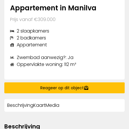
Appartement in Manilva
Prijs vanaf €309.000
2 slaapkamers
2 badkamers
Appartement
Zwembad aanwezig?: Ja
Oppervlakte woning: 112 m²
Reageer op dit object
Beschrijving
Kaart
Media
Beschrijving