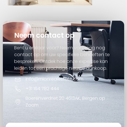
Neem contact op
Bent u er klaar voor? Neem vandaag nog
contact op om uw specifieke behoeften te
bespreken. Ontdek hoe onze expertise kan
leiden tot een prachtige nieuwe aankoop.
info@mionrealestate.com
+31 164 782 444
Boerenverdriet 20 4613AK, Bergen op
Zoom