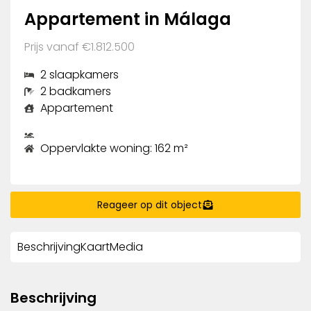
Appartement in Málaga
Prijs vanaf €1.812.500
2 slaapkamers
2 badkamers
Appartement
Oppervlakte woning: 162 m²
Reageer op dit object
Beschrijving
Kaart
Media
Beschrijving