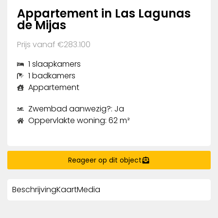
Appartement in Las Lagunas
de Mijas
Prijs vanaf €283.100
1 slaapkamers
1 badkamers
Appartement
Zwembad aanwezig?: Ja
Oppervlakte woning: 62 m²
Reageer op dit object
Beschrijving
Kaart
Media