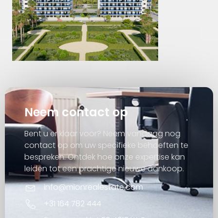
Neem contact op
Bent u er klaar voor? Neem vandaag nog
contact op om uw specifieke behoeften te
bespreken. Ontdek hoe onze expertise kan
leiden tot een prachtige nieuwe aankoop.
info@mionrealestate.com
+31 164 782 444