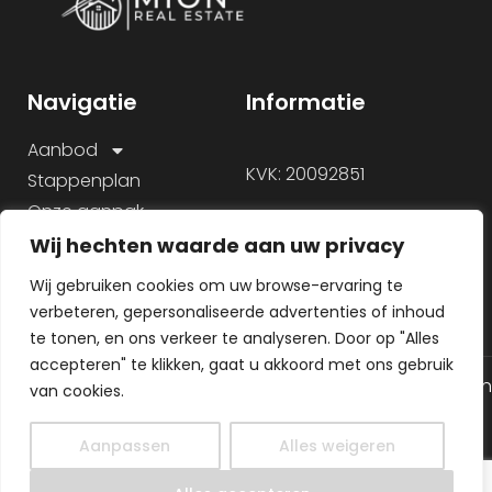
Navigatie
Informatie
Aanbod
KVK: 20092851
Stappenplan
Onze aanpak
Over ons
Wij hechten waarde aan uw privacy
Veelgestelde vragen
Wij gebruiken cookies om uw browse-ervaring te
verbeteren, gepersonaliseerde advertenties of inhoud
te tonen, en ons verkeer te analyseren. Door op "Alles
accepteren" te klikken, gaat u akkoord met ons gebruik
© 2026 Alle rechten gereserveerd
Algemene voorwaarden
van cookies.
Gemaakt door
Privacy Policy
MHS Media
Aanpassen
Alles weigeren
NL