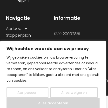
Navigatie
Informatie
Aanbod
KVK: 20092851
Stappenplan
Onze aanpak
Wij hechten waarde aan uw privacy
Over ons
Veelgestelde vragen
Wij gebruiken cookies om uw browse-ervaring te
verbeteren, gepersonaliseerde advertenties of inhoud
te tonen, en ons verkeer te analyseren. Door op "Alles
accepteren" te klikken, gaat u akkoord met ons gebruik
© 2026 Alle rechten gereserveerd
Algemene voorwaarden
van cookies.
Gemaakt door
Privacy Policy
MHS Media
Aanpassen
Alles weigeren
NL
Alles accepteren