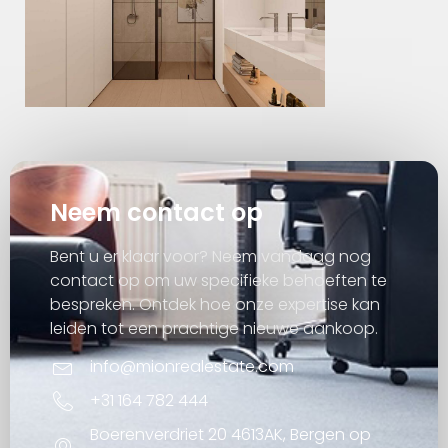
Neem contact op
Bent u er klaar voor? Neem vandaag nog
contact op om uw specifieke behoeften te
bespreken. Ontdek hoe onze expertise kan
leiden tot een prachtige nieuwe aankoop.
info@mionrealestate.com
+31 164 782 444
Boerenverdriet 20 4613AK, Bergen op