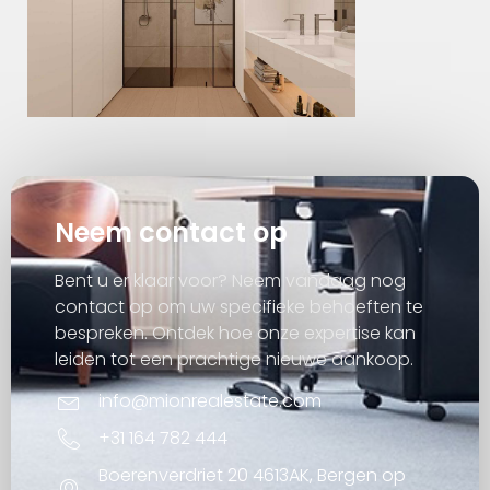
Neem contact op
Bent u er klaar voor? Neem vandaag nog
contact op om uw specifieke behoeften te
bespreken. Ontdek hoe onze expertise kan
leiden tot een prachtige nieuwe aankoop.
info@mionrealestate.com
+31 164 782 444
Boerenverdriet 20 4613AK, Bergen op