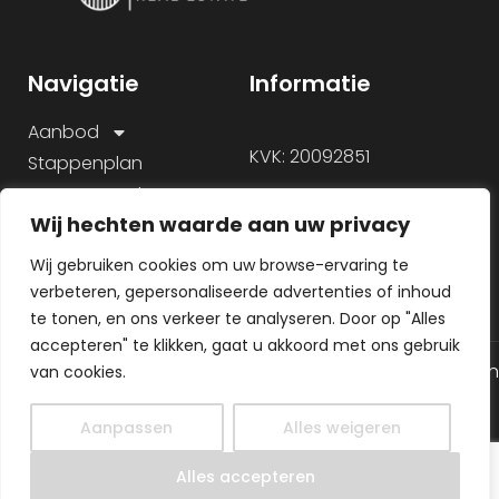
Navigatie
Informatie
Aanbod
KVK: 20092851
Stappenplan
Onze aanpak
Wij hechten waarde aan uw privacy
Over ons
Veelgestelde vragen
Wij gebruiken cookies om uw browse-ervaring te
verbeteren, gepersonaliseerde advertenties of inhoud
te tonen, en ons verkeer te analyseren. Door op "Alles
accepteren" te klikken, gaat u akkoord met ons gebruik
© 2026 Alle rechten gereserveerd
Algemene voorwaarden
van cookies.
Gemaakt door
Privacy Policy
MHS Media
Aanpassen
Alles weigeren
NL
Alles accepteren