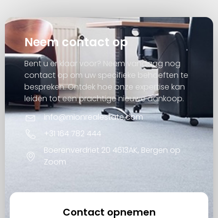
Neem contact op
Bent u er klaar voor? Neem vandaag nog
contact op om uw specifieke behoeften te
bespreken. Ontdek hoe onze expertise kan
leiden tot een prachtige nieuwe aankoop.
info@mionrealestate.com
+31 164 782 444
Boerenverdriet 20 4613AK, Bergen op
Zoom
Contact opnemen