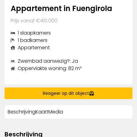
Appartement in Fuengirola
Prijs vanaf €410.000
1 slaapkamers
1 badkamers
Appartement
Zwembad aanwezig?: Ja
Oppervlakte woning: 82 m²
Reageer op dit object
Beschrijving
Kaart
Media
Beschrijving